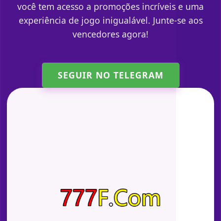
você tem acesso a promoções incríveis e uma
experiência de jogo inigualável. Junte-se aos
vencedores agora!
SEGUIR NO TELEGRAM