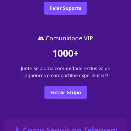
Falar Suporte
👥 Comunidade VIP
1000+
Junte-se a uma comunidade exclusiva de
jogadores e compartilhe experiências!
Entrar Grupo
📱 Como Seguir no Telegram