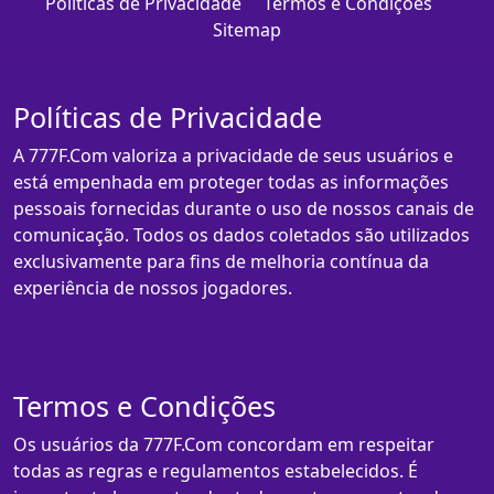
Políticas de Privacidade
Termos e Condições
Sitemap
Políticas de Privacidade
A 777F.Com valoriza a privacidade de seus usuários e
está empenhada em proteger todas as informações
pessoais fornecidas durante o uso de nossos canais de
comunicação. Todos os dados coletados são utilizados
exclusivamente para fins de melhoria contínua da
experiência de nossos jogadores.
Termos e Condições
Os usuários da 777F.Com concordam em respeitar
todas as regras e regulamentos estabelecidos. É