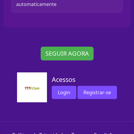
automaticamente
SEGUIR AGORA
Acessos
Login
Registrar-se