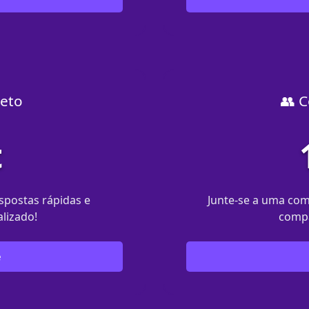
reto
👥 
t
espostas rápidas e
Junte-se a uma com
lizado!
compa
e