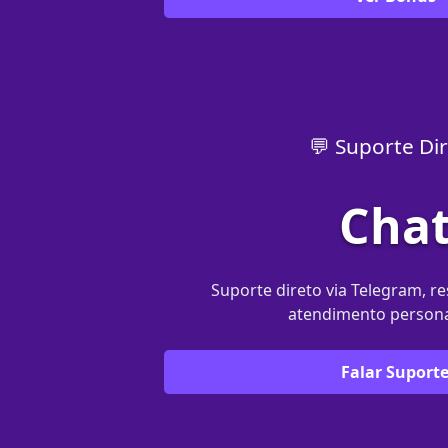
💬 Suporte Di
Cha
Suporte direto via Telegram, r
atendimento persona
Falar Suport