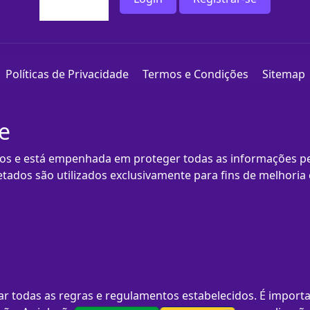
Políticas de Privacidade
Termos e Condições
Sitemap
de
rios e está empenhada em proteger todas as informações p
tados são utilizados exclusivamente para fins de melhoria
 todas as regras e regulamentos estabelecidos. É importa