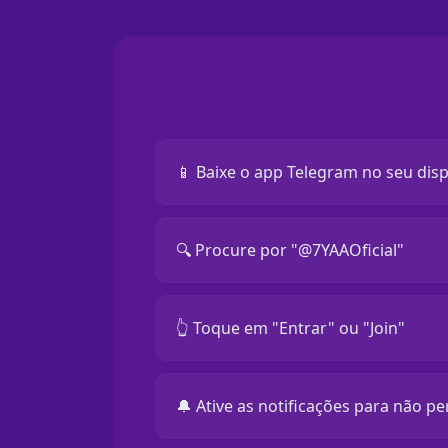
📱 Baixe o app Telegram no seu disp
🔍 Procure por "@7YAAOficial"
👆 Toque em "Entrar" ou "Join"
🔔 Ative as notificações para não p