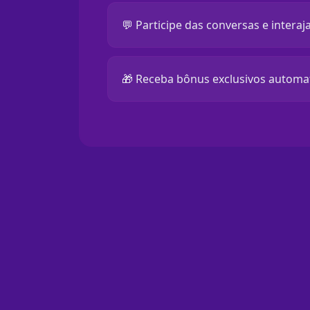
💬 Participe das conversas e interaj
🎁 Receba bônus exclusivos autom