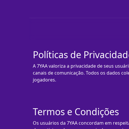
Políticas de Privacida
A 7YAA valoriza a privacidade de seus usuá
canais de comunicação. Todos os dados cole
jogadores.
Termos e Condições
Os usuários da 7YAA concordam em respeitar